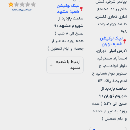
پیامبر شرقی، نبش
لینک لوکیشن
حاجی زاده، مجتمع
شعبه مشهد
اداری تجاری گلشن،
ساعت بازدید از
طبقه چهارم، واحد
شوروم مشهد :
۹
۴۰۸
صبح الی ۸ شب (
لینک لوکیشن
همه روزه به غیر از
شعبه تهران
جمعه و ایام تعطیل )
آدرس انبار :
تهران،
احمدآباد مستوفی،
ارتباط با شعبه
بلوار ابولقاسم، خ
مشهد
صنوبر دوم شمالی، خ
امام رضا، پلاک ۱۱۴
ساعت بازدید از
شوروم تهران :
۹
صبح الی ۵.۳۰ ( همه
روزه به غیر از جمعه
و ایام تعطیل )