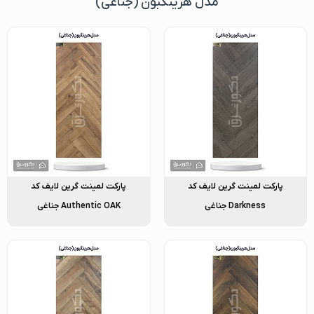
مدل هرینگبون (جناغی)
پارکت لمینت گرین لایف کد
پارکت لمینت گرین لایف کد
Darkness جناغی
Authentic OAK جناغی