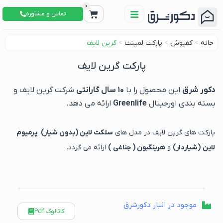
0
تماس و مشاوره
خانه
>
کفپوش
>
پارکت لمینت
>
گرین لایف
پارکت گرین لایف
دکور شرق
این محصول را با
۱۰ سال گارانتی
شرکت گرین لایف و
بسته بندی اورجينال
Greenlife
ارائه می دهد.
پارکت های گرین لایف در مدل های
سلکت لاین (بدون شیار)
،
پرمیوم
لاین (شیاردار)
و
هرینگبون ( جناغی )
ارائه می گردد.
موجود در انبار دکورشرق
کاتالوگ Pdf