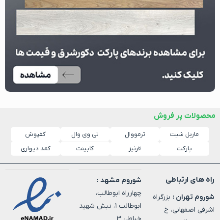
محصولات پر فروش
ماربل شیت
ترمووال
کفپوش
تی وی وال
پارکت
قرنیز
کابینت
کمد دیواری
راه های ارتباطی
شوروم مشهد :
چهارراه ابوطالب،
شوروم تهران :
بزرگراه
ابوطالب ۱، نبش شهید
اشرفی اصفهانی، خ
خیاطی ۳