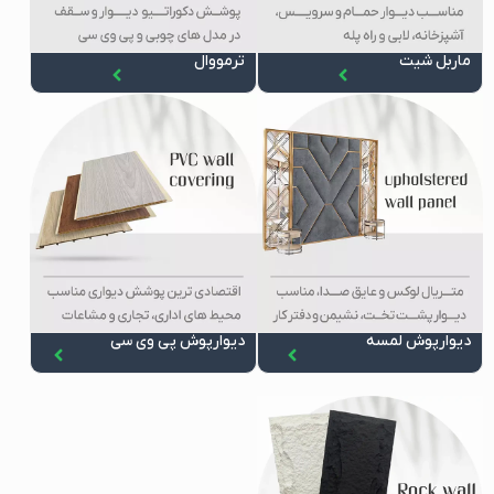
ماربل شیت
ترمووال
دیوارپوش لمسه
دیوارپوش پی وی سی