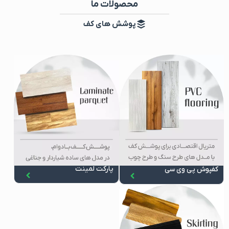
محصولات ما
پوشش های کف
پارکت لمینت
کفپوش پی وی سی