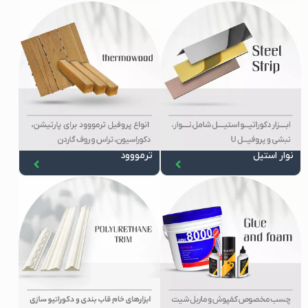
نوار استیل
ترمووود