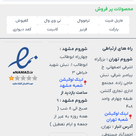
محصولات پر فروش
ماربل شیت
ترمووال
کفپوش
تی وی وال
پارکت
قرنیز
کابینت
کمد دیواری
راه های ارتباطی
شوروم مشهد :
چهارراه ابوطالب،
شوروم تهران :
بزرگراه
ابوطالب ۱، نبش شهید
اشرفی اصفهانی، خ
خیاطی ۳
پیامبر شرقی، نبش
لینک لوکیشن
حاجی زاده، مجتمع
شعبه مشهد
اداری تجاری گلشن،
ساعت بازدید از
طبقه چهارم، واحد
شوروم مشهد :
۹
۴۰۸
صبح الی ۸ شب (
لینک لوکیشن
همه روزه به غیر از
شعبه تهران
جمعه و ایام تعطیل )
آدرس انبار :
تهران،
احمدآباد مستوفی،