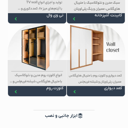
کابینت آشپزخانه
تی وی وال
کمد دیواری
کلوزت روم
ابزار جانبی و نصب