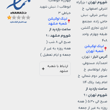
چهارراه ابوطالب،
شوروم تهران :
بزرگراه
ابوطالب ۱، نبش شهید
اشرفی اصفهانی، خ
خیاطی ۳
پیامبر شرقی، نبش
لینک لوکیشن
حاجی زاده، مجتمع
شعبه مشهد
اداری تجاری گلشن،
ساعت بازدید از
طبقه چهارم، واحد
شوروم مشهد :
۹
۴۰۸
صبح الی ۸ شب (
لینک لوکیشن
همه روزه به غیر از
شعبه تهران
جمعه و ایام تعطیل )
آدرس انبار :
تهران،
احمدآباد مستوفی،
ارتباط با شعبه
بلوار ابولقاسم، خ
مشهد
صنوبر دوم شمالی، خ
امام رضا، پلاک ۱۱۴
ساعت بازدید از
شوروم تهران :
۹
صبح الی ۵.۳۰ ( همه
روزه به غیر از جمعه