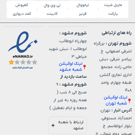
ماربل شیت
ترمووال
کفپوش
تی وی وال
پارکت
قرنیز
کابینت
کمد دیواری
ه های ارتباطی
شوروم مشهد :
چهارراه ابوطالب،
روم تهران :
بزرگراه
ابوطالب ۱، نبش شهید
رفی اصفهانی، خ
خیاطی ۳
امبر شرقی، نبش
لینک لوکیشن
جی زاده، مجتمع
شعبه مشهد
اری تجاری گلشن،
ساعت بازدید از
قه چهارم، واحد
شوروم مشهد :
۹
۴
صبح الی ۸ شب (
لینک لوکیشن
همه روزه به غیر از
شعبه تهران
جمعه و ایام تعطیل )
رس انبار :
تهران،
مدآباد مستوفی،
ارتباط با شعبه
وار ابولقاسم، خ
مشهد
وبر دوم شمالی، خ