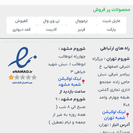
محصولات پر فروش
ماربل شیت
ترمووال
کفپوش
تی وی وال
پارکت
قرنیز
کابینت
کمد دیواری
راه های ارتباطی
شوروم مشهد :
چهارراه ابوطالب،
شوروم تهران :
بزرگراه
ابوطالب ۱، نبش شهید
اشرفی اصفهانی، خ
خیاطی ۳
پیامبر شرقی، نبش
لینک لوکیشن
حاجی زاده، مجتمع
شعبه مشهد
اداری تجاری گلشن،
ساعت بازدید از
طبقه چهارم، واحد
شوروم مشهد :
۹
۴۰۸
صبح الی ۸ شب (
لینک لوکیشن
همه روزه به غیر از
شعبه تهران
جمعه و ایام تعطیل )
آدرس انبار :
تهران،
احمدآباد مستوفی،