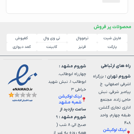
محصولات پر فروش
ماربل شیت
ترمووال
کفپوش
تی وی وال
پارکت
قرنیز
کابینت
کمد دیواری
راه های ارتباطی
شوروم مشهد :
چهارراه ابوطالب،
شوروم تهران :
بزرگراه
ابوطالب ۱، نبش شهید
اشرفی اصفهانی، خ
خیاطی ۳
پیامبر شرقی، نبش
لینک لوکیشن
حاجی زاده، مجتمع
شعبه مشهد
اداری تجاری گلشن،
ساعت بازدید از
طبقه چهارم، واحد
شوروم مشهد :
۹
۴۰۸
صبح الی ۸ شب (
لینک لوکیشن
همه روزه به غیر از