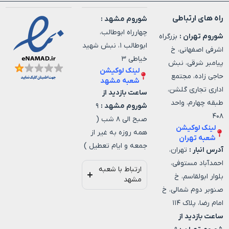
راه های ارتباطی
شوروم مشهد :
چهارراه ابوطالب،
شوروم تهران :
بزرگراه
ابوطالب ۱، نبش شهید
اشرفی اصفهانی، خ
خیاطی ۳
پیامبر شرقی، نبش
لینک لوکیشن
حاجی زاده، مجتمع
شعبه مشهد
اداری تجاری گلشن،
ساعت بازدید از
طبقه چهارم، واحد
شوروم مشهد :
۹
۴۰۸
صبح الی ۸ شب (
لینک لوکیشن
همه روزه به غیر از
شعبه تهران
جمعه و ایام تعطیل )
آدرس انبار :
تهران،
احمدآباد مستوفی،
ارتباط با شعبه
بلوار ابولقاسم، خ
مشهد
صنوبر دوم شمالی، خ
امام رضا، پلاک ۱۱۴
ساعت بازدید از