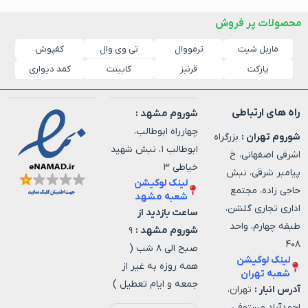
محصولات پر فروش
ماربل شیت
ترمووال
کفپوش
تی وی وال
پارکت
قرنیز
کابینت
کمد دیواری
راه های ارتباطی
شوروم مشهد :
چهارراه ابوطالب،
شوروم تهران :
بزرگراه
ابوطالب ۱، نبش شهید
اشرفی اصفهانی، خ
خیاطی ۳
پیامبر شرقی، نبش
لینک لوکیشن
حاجی زاده، مجتمع
شعبه مشهد
اداری تجاری گلشن،
ساعت بازدید از
طبقه چهارم، واحد
شوروم مشهد :
۹
۴۰۸
صبح الی ۸ شب (
لینک لوکیشن
همه روزه به غیر از
شعبه تهران
جمعه و ایام تعطیل )
آدرس انبار :
تهران،
احمدآباد مستوفی،