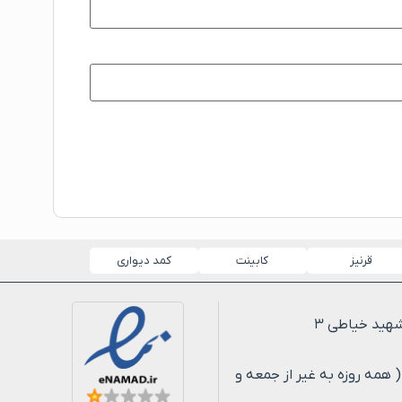
قرنیز
کابینت
کمد دیواری
لی ۸ شب ( همه روزه به غیر از جمعه و