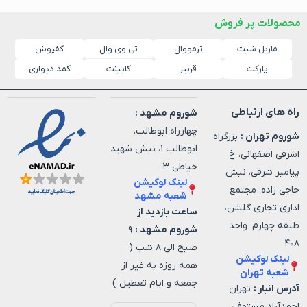
محصولات پر فروش
ماربل شیت
ترمووال
کفپوش
تی وی وال
پارکت
قرنیز
کابینت
کمد دیواری
راه های ارتباطی
شوروم مشهد :
چهارراه ابوطالب،
شوروم تهران :
بزرگراه
ابوطالب ۱، نبش شهید
اشرفی اصفهانی، خ
خیاطی ۳
پیامبر شرقی، نبش
لینک لوکیشن
حاجی زاده، مجتمع
شعبه مشهد
اداری تجاری گلشن،
ساعت بازدید از
طبقه چهارم، واحد
شوروم مشهد :
۹
۴۰۸
صبح الی ۸ شب (
لینک لوکیشن
همه روزه به غیر از
شعبه تهران
جمعه و ایام تعطیل )
آدرس انبار :
تهران،
احمدآباد مستوفی،