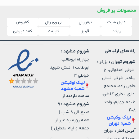
محصولات پر فروش
ماربل شیت
ترمووال
کفپوش
تی وی وال
پارکت
قرنیز
کابینت
کمد دیواری
راه های ارتباطی
شوروم مشهد :
چهارراه ابوطالب،
شوروم تهران :
بزرگراه
ابوطالب ۱، نبش شهید
اشرفی اصفهانی، خ
خیاطی ۳
پیامبر شرقی، نبش
لینک لوکیشن
حاجی زاده، مجتمع
شعبه مشهد
اداری تجاری گلشن،
ساعت بازدید از
طبقه چهارم، واحد
شوروم مشهد :
۹
۴۰۸
صبح الی ۸ شب (
لینک لوکیشن
همه روزه به غیر از
شعبه تهران
جمعه و ایام تعطیل )
آدرس انبار :
تهران،
احمدآباد مستوفی،