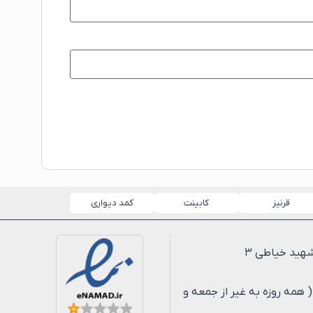
قرنیز
کابینت
کمد دیواری
لی ۸ شب ( همه روزه به غیر از جمعه و