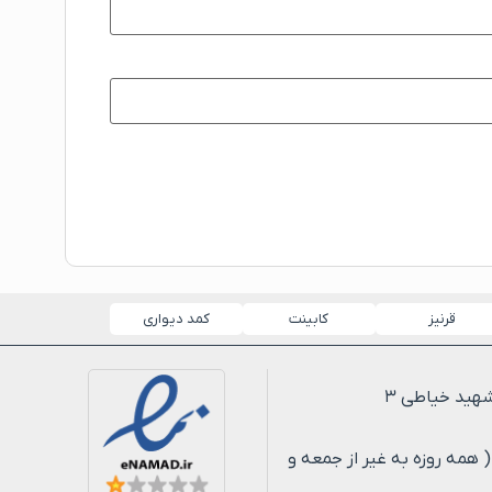
قرنیز
کابینت
کمد دیواری
لی ۸ شب ( همه روزه به غیر از جمعه و