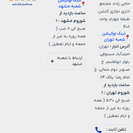
لینک لوکیشن
حاجی زاده، مجتمع
شعبه مشهد
اداری تجاری گلشن،
ساعت بازدید از
طبقه چهارم، واحد
شوروم مشهد :
۹
۴۰۸
صبح الی ۸ شب (
لینک لوکیشن
همه روزه به غیر از
شعبه تهران
جمعه و ایام تعطیل )
آدرس انبار :
تهران،
احمدآباد مستوفی،
ارتباط با شعبه
بلوار ابولقاسم، خ
مشهد
صنوبر دوم شمالی، خ
امام رضا، پلاک ۱۱۴
ساعت بازدید از
شوروم تهران :
۹
صبح الی ۵.۳۰ ( همه
روزه به غیر از جمعه
و ایام تعطیل )
تلفن ثابت :