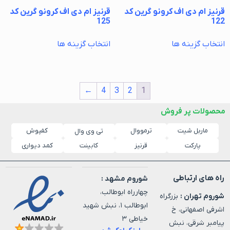
قرنیز ام دی اف کرونو گرین کد
قرنیز ام دی اف کرونو گرین کد
125
122
انتخاب گزینه ها
انتخاب گزینه ها
←
4
3
2
1
محصولات پر فروش
ماربل شیت
ترمووال
کفپوش
تی وی وال
پارکت
قرنیز
کابینت
کمد دیواری
راه های ارتباطی
شوروم مشهد :
چهارراه ابوطالب،
شوروم تهران :
بزرگراه
ابوطالب ۱، نبش شهید
اشرفی اصفهانی، خ
خیاطی ۳
پیامبر شرقی، نبش