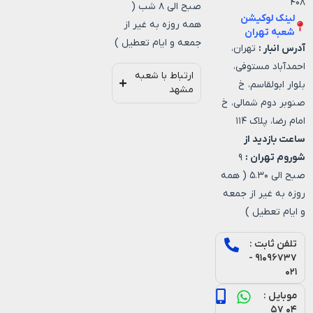
۴۰۸
صبح الی ۸ شب (
لینک لوکیشن
همه روزه به غیر از
شعبه تهران
جمعه و ایام تعطیل )
آدرس انبار :
تهران،
احمدآباد مستوفی،
ارتباط با شعبه
بلوار ابولقاسم، خ
مشهد
صنوبر دوم شمالی، خ
امام رضا، پلاک ۱۱۴
ساعت بازدید از
شوروم تهران :
۹
صبح الی ۵.۳۰ ( همه
روزه به غیر از جمعه
و ایام تعطیل )
تلفن ثابت :
۹۱۰۹۶۷۳۷ -
۰۲۱
موبایل :
۰۴ ۵۷