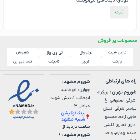
دوباره دیدگاهی می‌نویسم.
محصولات پر فروش
ماربل شیت
ترمووال
کفپوش
تی وی وال
پارکت
قرنیز
کابینت
کمد دیواری
راه های ارتباطی
شوروم مشهد :
چهارراه ابوطالب،
شوروم تهران :
بزرگراه
ابوطالب ۱، نبش شهید
اشرفی اصفهانی، خ
خیاطی ۳
پیامبر شرقی، نبش
لینک لوکیشن
حاجی زاده، مجتمع
شعبه مشهد
اداری تجاری گلشن،
ساعت بازدید از
طبقه چهارم، واحد
شوروم مشهد :
۹