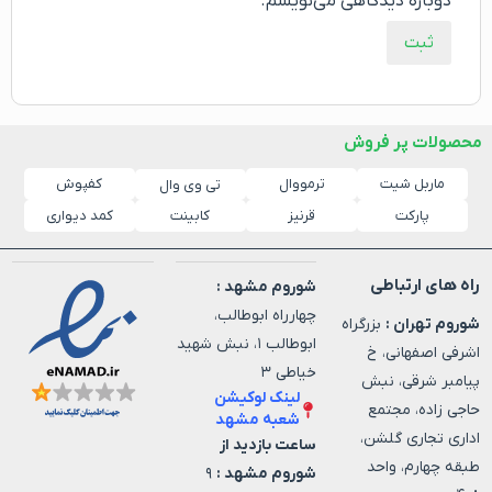
دوباره دیدگاهی می‌نویسم.
محصولات پر فروش
ماربل شیت
ترمووال
کفپوش
تی وی وال
پارکت
قرنیز
کابینت
کمد دیواری
راه های ارتباطی
شوروم مشهد :
چهارراه ابوطالب،
شوروم تهران :
بزرگراه
ابوطالب ۱، نبش شهید
اشرفی اصفهانی، خ
خیاطی ۳
پیامبر شرقی، نبش
لینک لوکیشن
حاجی زاده، مجتمع
شعبه مشهد
اداری تجاری گلشن،
ساعت بازدید از
طبقه چهارم، واحد
شوروم مشهد :
۹