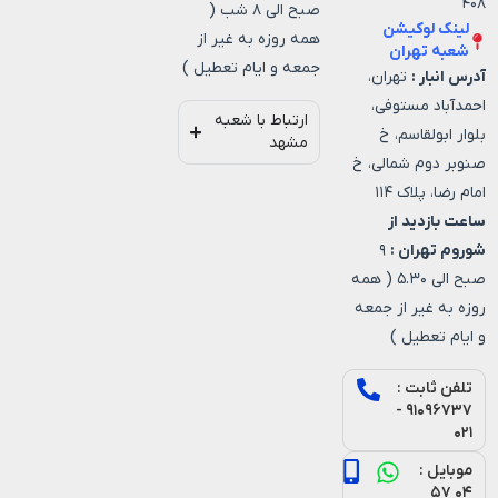
۴۰۸
صبح الی ۸ شب (
لینک لوکیشن
همه روزه به غیر از
شعبه تهران
جمعه و ایام تعطیل )
آدرس انبار :
تهران،
احمدآباد مستوفی،
ارتباط با شعبه
بلوار ابولقاسم، خ
مشهد
صنوبر دوم شمالی، خ
امام رضا، پلاک ۱۱۴
ساعت بازدید از
شوروم تهران :
۹
صبح الی ۵.۳۰ ( همه
روزه به غیر از جمعه
و ایام تعطیل )
تلفن ثابت :
۹۱۰۹۶۷۳۷ -
۰۲۱
موبایل :
۰۴ ۵۷