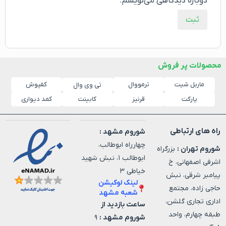
دوباره دیدگاهی می‌نویسم.
محصولات پر فروش
ماربل شیت
ترمووال
کفپوش
تی وی وال
پارکت
قرنیز
کابینت
کمد دیواری
راه های ارتباطی
شوروم مشهد :
چهارراه ابوطالب،
شوروم تهران :
بزرگراه
ابوطالب ۱، نبش شهید
اشرفی اصفهانی، خ
خیاطی ۳
پیامبر شرقی، نبش
لینک لوکیشن
حاجی زاده، مجتمع
شعبه مشهد
اداری تجاری گلشن،
ساعت بازدید از
طبقه چهارم، واحد
شوروم مشهد :
۹