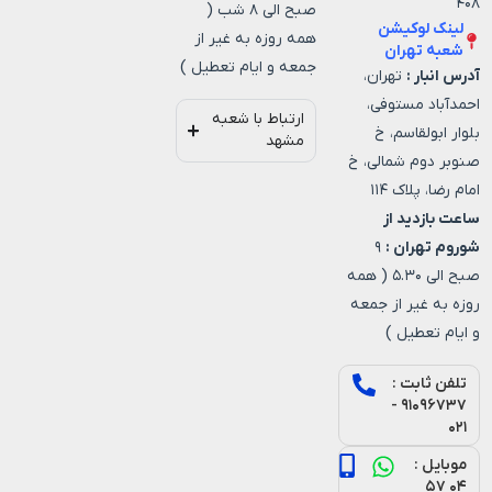
۴۰۸
صبح الی ۸ شب (
لینک لوکیشن
همه روزه به غیر از
شعبه تهران
جمعه و ایام تعطیل )
آدرس انبار :
تهران،
احمدآباد مستوفی،
ارتباط با شعبه
بلوار ابولقاسم، خ
مشهد
صنوبر دوم شمالی، خ
امام رضا، پلاک ۱۱۴
ساعت بازدید از
شوروم تهران :
۹
صبح الی ۵.۳۰ ( همه
روزه به غیر از جمعه
و ایام تعطیل )
تلفن ثابت :
۹۱۰۹۶۷۳۷ -
۰۲۱
موبایل :
۰۴ ۵۷