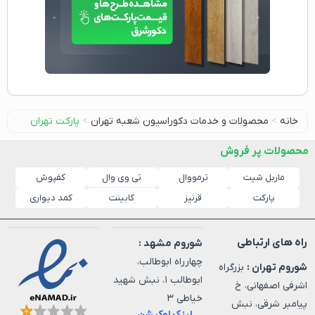
خانه
>
محصولات و خدمات دکوراسیون شعبه تهران
>
پارکت تهران
محصولات پر فروش
ماربل شیت
ترمووال
کفپوش
تی وی وال
پارکت
قرنیز
کابینت
کمد دیواری
راه های ارتباطی
شوروم مشهد :
چهارراه ابوطالب،
شوروم تهران :
بزرگراه
ابوطالب ۱، نبش شهید
اشرفی اصفهانی، خ
خیاطی ۳
پیامبر شرقی، نبش
لینک لوکیشن