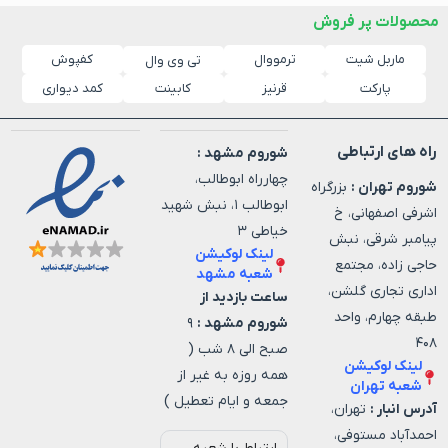
محصولات پر فروش
ماربل شیت
ترمووال
کفپوش
تی وی وال
پارکت
قرنیز
کابینت
کمد دیواری
راه های ارتباطی
شوروم مشهد :
چهارراه ابوطالب،
شوروم تهران :
بزرگراه
ابوطالب ۱، نبش شهید
اشرفی اصفهانی، خ
خیاطی ۳
پیامبر شرقی، نبش
لینک لوکیشن
حاجی زاده، مجتمع
شعبه مشهد
اداری تجاری گلشن،
ساعت بازدید از
طبقه چهارم، واحد
شوروم مشهد :
۹
۴۰۸
صبح الی ۸ شب (
لینک لوکیشن
همه روزه به غیر از
شعبه تهران
جمعه و ایام تعطیل )
آدرس انبار :
تهران،
احمدآباد مستوفی،