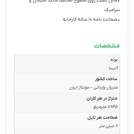
• قابل نصب روی سطوح مختلف مانند سیمان و
سرامیک
• ضمانت نامه ۱۰ ساله کارخانه
مشخصات
برند
آلیسا
ساخت کشور
متریال وارداتی – مونتاژ ایران
متراژ در هر کارتن
۱/۸۴۵ مترمربع
ضخامت هر تایل
۸ میلی متر