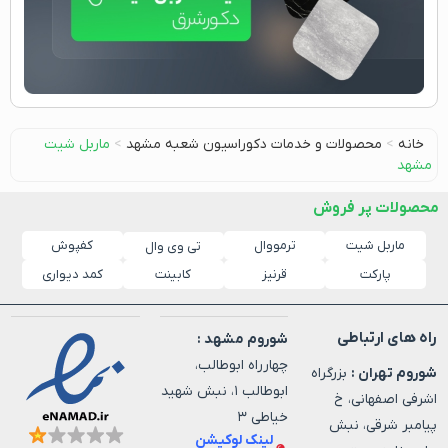
خانه
>
محصولات و خدمات دکوراسیون شعبه مشهد
>
ماربل شیت
مشهد
محصولات پر فروش
ماربل شیت
ترمووال
کفپوش
تی وی وال
پارکت
قرنیز
کابینت
کمد دیواری
راه های ارتباطی
شوروم مشهد :
چهارراه ابوطالب،
شوروم تهران :
بزرگراه
ابوطالب ۱، نبش شهید
اشرفی اصفهانی، خ
خیاطی ۳
پیامبر شرقی، نبش
لینک لوکیشن