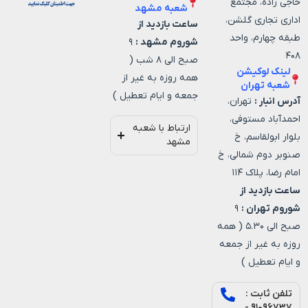
حاجی زاده، مجتمع
شعبه مشهد
اداری تجاری گلشن،
ساعت بازدید از
طبقه چهارم، واحد
شوروم مشهد :
۹
۴۰۸
صبح الی ۸ شب (
لینک لوکیشن
همه روزه به غیر از
شعبه تهران
جمعه و ایام تعطیل )
آدرس انبار :
تهران،
احمدآباد مستوفی،
ارتباط با شعبه
بلوار ابولقاسم، خ
مشهد
صنوبر دوم شمالی، خ
امام رضا، پلاک ۱۱۴
ساعت بازدید از
شوروم تهران :
۹
صبح الی ۵.۳۰ ( همه
روزه به غیر از جمعه
و ایام تعطیل )
تلفن ثابت :
۹۱۰۹۶۷۳۷ -