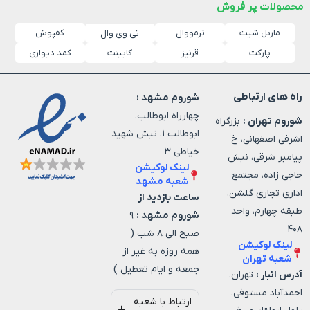
محصولات پر فروش
ماربل شیت
ترمووال
کفپوش
تی وی وال
پارکت
قرنیز
کابینت
کمد دیواری
راه های ارتباطی
شوروم مشهد :
چهارراه ابوطالب،
شوروم تهران :
بزرگراه
ابوطالب ۱، نبش شهید
اشرفی اصفهانی، خ
خیاطی ۳
پیامبر شرقی، نبش
لینک لوکیشن
حاجی زاده، مجتمع
شعبه مشهد
اداری تجاری گلشن،
ساعت بازدید از
طبقه چهارم، واحد
شوروم مشهد :
۹
۴۰۸
صبح الی ۸ شب (
لینک لوکیشن
همه روزه به غیر از
شعبه تهران
جمعه و ایام تعطیل )
آدرس انبار :
تهران،
احمدآباد مستوفی،
ارتباط با شعبه