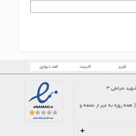
قرنیز
کابینت
کمد دیواری
لی ۸ شب ( همه روزه به غیر از جمعه و