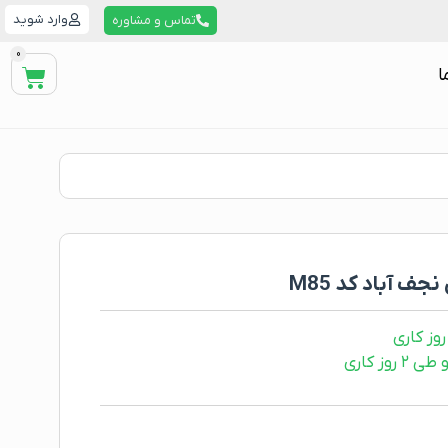
وارد شوید
تماس و مشاوره
0
ا
 آباد کد M85
ز کاری