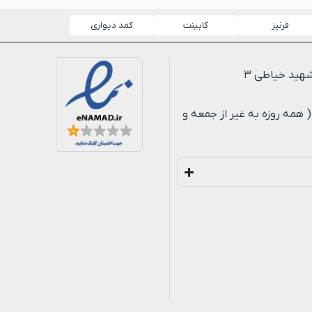
قرنیز
کابینت
کمد دیواری
لی ۸ شب ( همه روزه به غیر از جمعه و