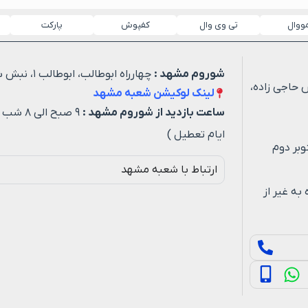
مووال
تی وی وال
کفپوش
پارکت
شوروم مشهد :
چهارراه ابوطالب، ابوطالب ۱، نبش شهید خیاطی ۳
 حاجی زاده،
لینک لوکیشن شعبه مشهد
ساعت بازدید از شوروم مشهد :
۹ صبح ا
ایام تعطیل )
وبر دوم
ارتباط با شعبه مشهد
ه روزه به غیر از