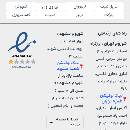
ماربل شیت
ترمووال
کفپوش
تی وی وال
پارکت
قرنیز
کابینت
کمد دیواری
راه های ارتباطی
شوروم مشهد :
چهارراه ابوطالب،
شوروم تهران :
بزرگراه
ابوطالب ۱، نبش شهید
اشرفی اصفهانی، خ
خیاطی ۳
پیامبر شرقی، نبش
لینک لوکیشن
حاجی زاده، مجتمع
شعبه مشهد
اداری تجاری گلشن،
ساعت بازدید از
طبقه چهارم، واحد
شوروم مشهد :
۹
۴۰۸
صبح الی ۸ شب (
لینک لوکیشن
همه روزه به غیر از
شعبه تهران
جمعه و ایام تعطیل )
آدرس انبار :
تهران،
احمدآباد مستوفی،
ارتباط با شعبه
بلوار ابولقاسم، خ
مشهد