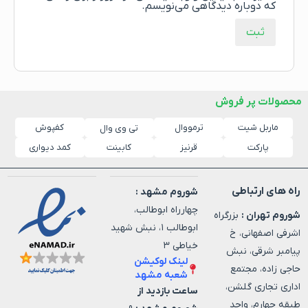
که دوباره دیدگاهی می‌نویسم.
محصولات پر فروش
ماربل شیت
ترمووال
کفپوش
تی وی وال
پارکت
قرنیز
کابینت
کمد دیواری
راه های ارتباطی
شوروم مشهد :
چهارراه ابوطالب،
شوروم تهران :
بزرگراه
ابوطالب ۱، نبش شهید
اشرفی اصفهانی، خ
خیاطی ۳
پیامبر شرقی، نبش
لینک لوکیشن
حاجی زاده، مجتمع
شعبه مشهد
اداری تجاری گلشن،
ساعت بازدید از
طبقه چهارم، واحد