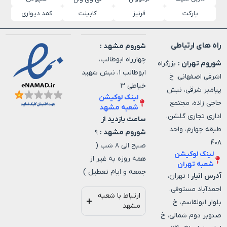
پارکت
قرنیز
کابینت
کمد دیواری
راه های ارتباطی
شوروم مشهد :
چهارراه ابوطالب،
شوروم تهران :
بزرگراه
ابوطالب ۱، نبش شهید
اشرفی اصفهانی، خ
خیاطی ۳
پیامبر شرقی، نبش
لینک لوکیشن
حاجی زاده، مجتمع
شعبه مشهد
اداری تجاری گلشن،
ساعت بازدید از
طبقه چهارم، واحد
شوروم مشهد :
۹
۴۰۸
صبح الی ۸ شب (
لینک لوکیشن
همه روزه به غیر از
شعبه تهران
جمعه و ایام تعطیل )
آدرس انبار :
تهران،
احمدآباد مستوفی،
ارتباط با شعبه
بلوار ابولقاسم، خ
مشهد
صنوبر دوم شمالی، خ