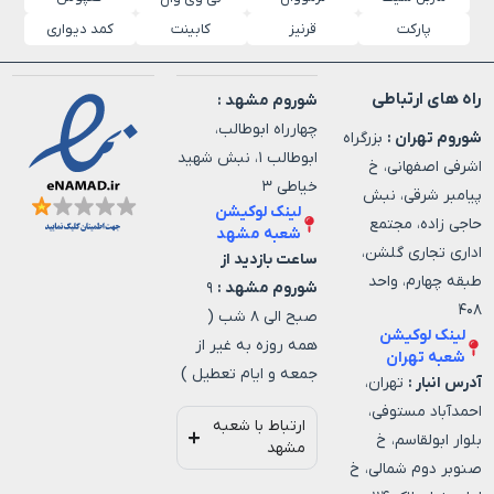
پارکت
قرنیز
کابینت
کمد دیواری
راه های ارتباطی
شوروم مشهد :
چهارراه ابوطالب،
شوروم تهران :
بزرگراه
ابوطالب ۱، نبش شهید
اشرفی اصفهانی، خ
خیاطی ۳
پیامبر شرقی، نبش
لینک لوکیشن
حاجی زاده، مجتمع
شعبه مشهد
اداری تجاری گلشن،
ساعت بازدید از
طبقه چهارم، واحد
شوروم مشهد :
۹
۴۰۸
صبح الی ۸ شب (
لینک لوکیشن
همه روزه به غیر از
شعبه تهران
جمعه و ایام تعطیل )
آدرس انبار :
تهران،
احمدآباد مستوفی،
ارتباط با شعبه
بلوار ابولقاسم، خ
مشهد
صنوبر دوم شمالی، خ