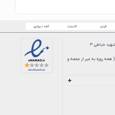
قرنیز
کابینت
کمد دیواری
لی ۸ شب ( همه روزه به غیر از جمعه و