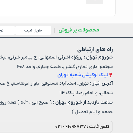
محصولات پر فروش
ماربل شیت
تر
راه های ارتباطی
شوروم تهران :
بزرگراه اشرفی اصفهانی، خ پیامبر شرقی، نبش
مجتمع اداری تجاری گلشن، طبقه چهارم، واحد ۴۰۸
لینک لوکیشن شعبه تهران
آدرس انبار :
تهران، احمدآباد مستوفی، بلوار ابولقاسم، خ صن
شمالی، خ امام رضا، پلاک ۱۱۴
ساعت بازدید از شوروم تهران :
۹ صبح الی ۵.۳۰ ( هم
جمعه و ایام تعطیل )
تلفن ثابت : ۹۱۰۹۶۷۳۷ - ۰۲۱