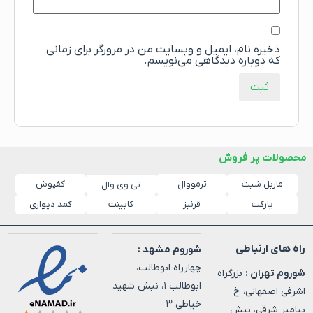
ذخیره نام، ایمیل و وبسایت من در مرورگر برای زمانی
که دوباره دیدگاهی می‌نویسم.
محصولات پر فروش
ماربل شیت
ترمووال
کفپوش
تی وی وال
پارکت
قرنیز
کابینت
کمد دیواری
راه های ارتباطی
شوروم مشهد :
چهارراه ابوطالب،
شوروم تهران :
بزرگراه
ابوطالب ۱، نبش شهید
اشرفی اصفهانی، خ
خیاطی ۳
پیامبر شرقی، نبش