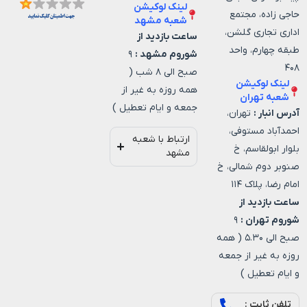
لینک لوکیشن
حاجی زاده، مجتمع
شعبه مشهد
اداری تجاری گلشن،
ساعت بازدید از
طبقه چهارم، واحد
شوروم مشهد :
۹
۴۰۸
صبح الی ۸ شب (
لینک لوکیشن
همه روزه به غیر از
شعبه تهران
جمعه و ایام تعطیل )
آدرس انبار :
تهران،
احمدآباد مستوفی،
ارتباط با شعبه
بلوار ابولقاسم، خ
مشهد
صنوبر دوم شمالی، خ
امام رضا، پلاک ۱۱۴
ساعت بازدید از
شوروم تهران :
۹
صبح الی ۵.۳۰ ( همه
روزه به غیر از جمعه
و ایام تعطیل )
تلفن ثابت :