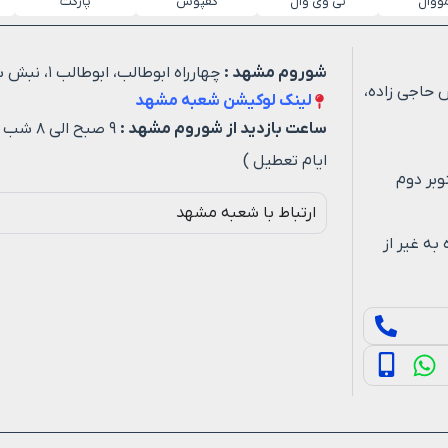
مووال
تی وی وال
کفپوش
پارکت
شوروم مشهد :
چهارراه ابوطالب، ابوطالب ۱، نبش شهید خیاطی ۳
 حاجی زاده،
لینک لوکیشن شعبه مشهد
ساعت بازدید از شوروم مشهد :
۹ صبح ا
ایام تعطیل )
وبر دوم
ارتباط با شعبه مشهد
ه روزه به غیر از