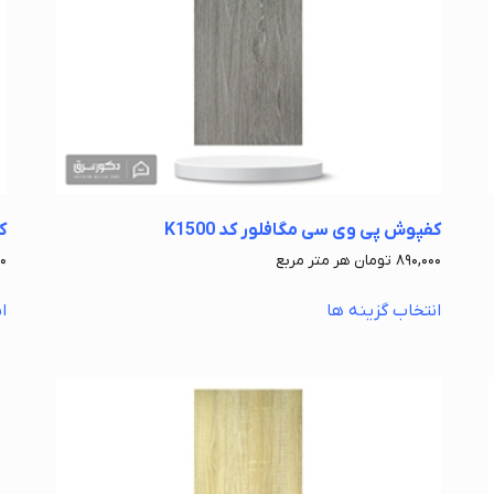
کفپوش پی وی سی مگافلور کد K1500
ک
۸۹۰,۰۰۰
تومان
هر متر مربع
۰۰
انتخاب گزینه ها
ا