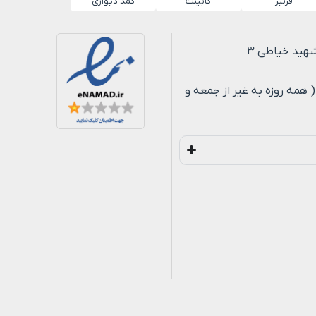
قرنیز
کابینت
کمد دیواری
لی ۸ شب ( همه روزه به غیر از جمعه و