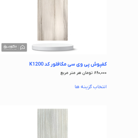
کفپوش پی وی سی مگافلور کد K1200
۸۹۰,۰۰۰
تومان
هر متر مربع
انتخاب گزینه ها