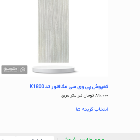
کفپوش پی وی سی مگافلور کد K1800
۸۹۰,۰۰۰
تومان
هر متر مربع
انتخاب گزینه ها