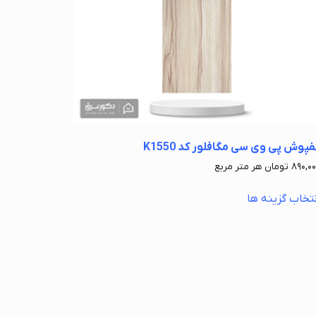
فپوش پی وی سی مگافلور کد K1550
۸۹۰,۰
تومان
هر متر مربع
نتخاب گزینه ها