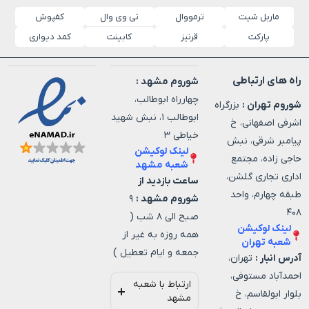
ماربل شیت
ترمووال
کفپوش
تی وی وال
پارکت
قرنیز
کابینت
کمد دیواری
راه های ارتباطی
شوروم مشهد :
چهارراه ابوطالب،
شوروم تهران :
بزرگراه
ابوطالب ۱، نبش شهید
اشرفی اصفهانی، خ
خیاطی ۳
پیامبر شرقی، نبش
لینک لوکیشن
حاجی زاده، مجتمع
شعبه مشهد
اداری تجاری گلشن،
ساعت بازدید از
طبقه چهارم، واحد
شوروم مشهد :
۹
۴۰۸
صبح الی ۸ شب (
لینک لوکیشن
همه روزه به غیر از
شعبه تهران
جمعه و ایام تعطیل )
آدرس انبار :
تهران،
احمدآباد مستوفی،
ارتباط با شعبه
بلوار ابولقاسم، خ
مشهد