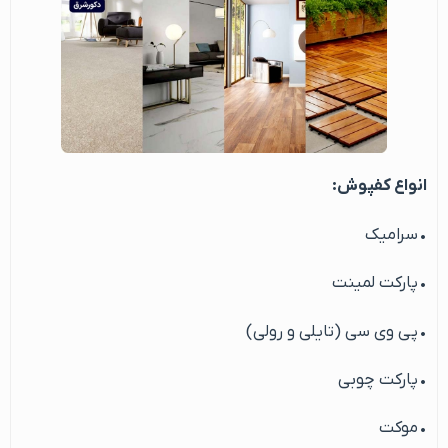
انواع کفپوش:
• سرامیک
• پارکت لمینت
• پی وی سی (تایلی و رولی)
• پارکت چوبی
• موکت