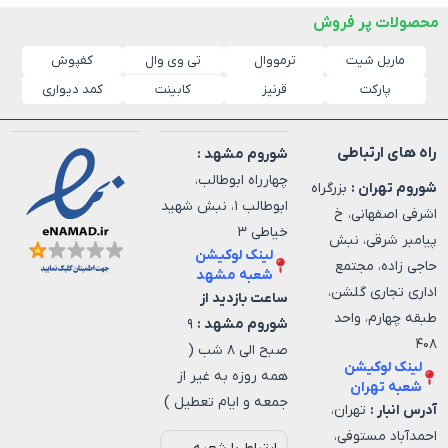
محصولات پر فروش
ماربل شیت
ترمووال
کفپوش
تی وی وال
پارکت
قرنیز
کابینت
کمد دیواری
راه های ارتباطی
شوروم مشهد :
چهارراه ابوطالب،
شوروم تهران :
بزرگراه
ابوطالب ۱، نبش شهید
اشرفی اصفهانی، خ
خیاطی ۳
پیامبر شرقی، نبش
لینک لوکیشن
حاجی زاده، مجتمع
شعبه مشهد
اداری تجاری گلشن،
ساعت بازدید از
طبقه چهارم، واحد
شوروم مشهد :
۹
۴۰۸
صبح الی ۸ شب (
لینک لوکیشن
همه روزه به غیر از
شعبه تهران
جمعه و ایام تعطیل )
آدرس انبار :
تهران،
احمدآباد مستوفی،