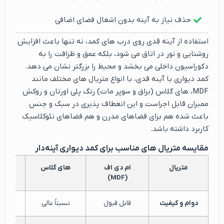
حذف نیاز به آینه بدون اشغال فضای اضافی
استفاده از آینه قدی روی درب های کمد، نه تنها باعث افزایش
روشنایی و نور در اتاق می شود، بلکه عمق و ظرافت را به
دکوراسیون داخلی می بخشد و محیط را بزرگتر نشان می دهد.
کمد دیواری با آینه قدی، با انواع متریال های مختلف مانند
MDF، های گلاس (براق و سوپر مات) رنگ پلی اورتان و روکش
ممبران قابل اجراست و این انعطاف پذیری در سبک و جنس
باعث شده هم برای فضاهای مدرن و هم فضاهای نئوکلاسیک
کاربرد داشته باشد.
مقایسه متریال‌ های مناسب برای کمد دیواری آینه‌دار
متریال
ام دی اف
های گلاس
روکش 
(MDF)
دوام و کیفیت
قابل قبول
نسبتاً عالی
مت