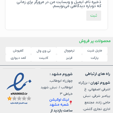
ذخیره نام، ایمیل و وبسایت من در مرورگر برای زمانی
که دوباره دیدگاهی می‌نویسم.
محصولات پر فروش
ماربل شیت
ترمووال
کفپوش
تی وی وال
پارکت
قرنیز
کابینت
کمد دیواری
راه های ارتباطی
شوروم مشهد :
چهارراه ابوطالب،
شوروم تهران :
بزرگراه
ابوطالب ۱، نبش شهید
اشرفی اصفهانی، خ
خیاطی ۳
پیامبر شرقی، نبش
لینک لوکیشن
حاجی زاده، مجتمع
شعبه مشهد
اداری تجاری گلشن،
ساعت بازدید از