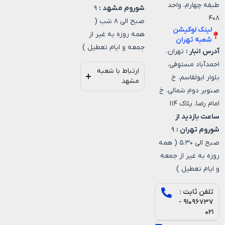
طبقه چهارم، واحد
شوروم مشهد :
۹
۴۰۸
صبح الی ۸ شب (
لینک لوکیشن
همه روزه به غیر از
شعبه تهران
جمعه و ایام تعطیل )
آدرس انبار :
تهران،
احمدآباد مستوفی،
ارتباط با شعبه
بلوار ابولقاسم، خ
مشهد
صنوبر دوم شمالی، خ
امام رضا، پلاک ۱۱۴
ساعت بازدید از
شوروم تهران :
۹
صبح الی ۵.۳۰ ( همه
روزه به غیر از جمعه
و ایام تعطیل )
تلفن ثابت :
۹۱۰۹۶۷۳۷ -
۰۲۱