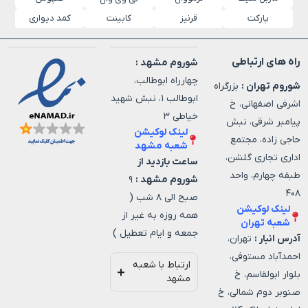
پارکت
قرنیز
کابینت
کمد دیواری
راه های ارتباطی
شوروم مشهد :
چهارراه ابوطالب،
شوروم تهران :
بزرگراه
ابوطالب ۱، نبش شهید
اشرفی اصفهانی، خ
خیاطی ۳
پیامبر شرقی، نبش
لینک لوکیشن
حاجی زاده، مجتمع
شعبه مشهد
اداری تجاری گلشن،
ساعت بازدید از
طبقه چهارم، واحد
شوروم مشهد :
۹
۴۰۸
صبح الی ۸ شب (
لینک لوکیشن
همه روزه به غیر از
شعبه تهران
جمعه و ایام تعطیل )
آدرس انبار :
تهران،
احمدآباد مستوفی،
ارتباط با شعبه
بلوار ابولقاسم، خ
مشهد
صنوبر دوم شمالی، خ