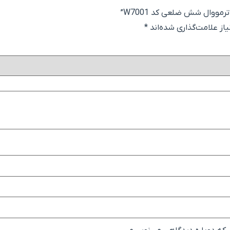
مووال شش ضلعی کد W7001”
ز علامت‌گذاری شده‌اند
*