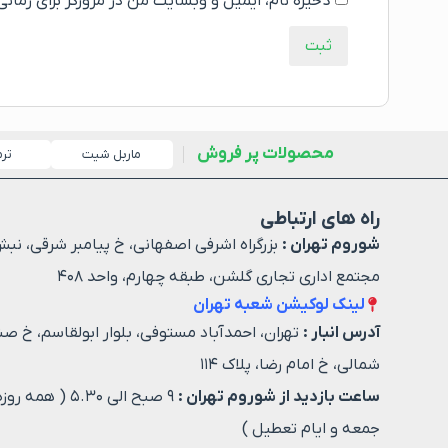
ذخیره نام، ایمیل و وبسایت من در مرورگر برای زمان
محصولات پر فروش
ماربل شیت
تر
راه های ارتباطی
شوروم تهران :
بزرگراه اشرفی اصفهانی، خ پیامبر شرقی، نبش
مجتمع اداری تجاری گلشن، طبقه چهارم، واحد ۴۰۸
لینک لوکیشن شعبه تهران
آدرس انبار :
تهران، احمدآباد مستوفی، بلوار ابولقاسم، خ صن
شمالی، خ امام رضا، پلاک ۱۱۴
ساعت بازدید از شوروم تهران :
۹ صبح الی ۵.۳۰ ( هم
جمعه و ایام تعطیل )