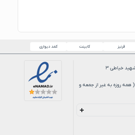
قرنیز
کابینت
کمد دیواری
لی ۸ شب ( همه روزه به غیر از جمعه و