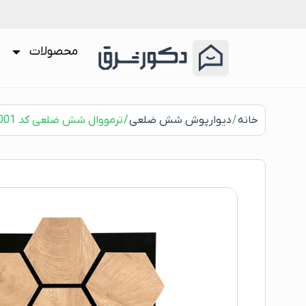
محصولات
خانه
/
دیوارپوش شش ضلعی
/ ترمووال شش ضلعی کد W7001