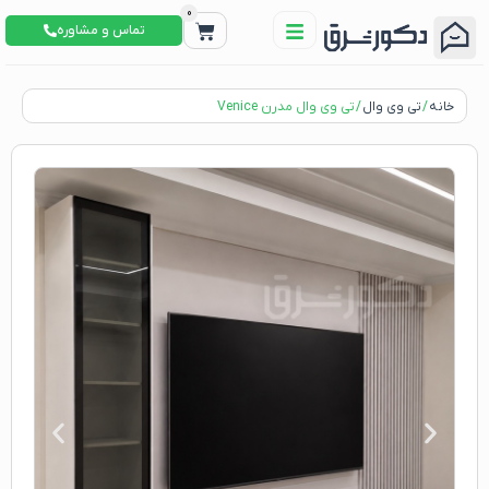
0
تماس و مشاوره
خانه
/
تی وی وال
/ تی وی وال مدرن Venice