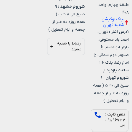
طبقه چهارم، واحد
شوروم مشهد :
۹
۴۰۸
صبح الی ۸ شب (
لینک لوکیشن
همه روزه به غیر از
شعبه تهران
جمعه و ایام تعطیل )
آدرس انبار :
تهران،
احمدآباد مستوفی،
ارتباط با شعبه
بلوار ابولقاسم، خ
مشهد
صنوبر دوم شمالی، خ
امام رضا، پلاک ۱۱۴
ساعت بازدید از
شوروم تهران :
۹
صبح الی ۵.۳۰ ( همه
روزه به غیر از جمعه
و ایام تعطیل )
تلفن ثابت :
۹۱۰۹۶۷۳۷ -
۰۲۱