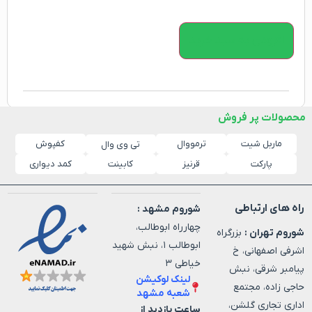
افزودن به سبد خرید
محصولات پر فروش
ماربل شیت
ترمووال
کفپوش
تی وی وال
پارکت
قرنیز
کابینت
کمد دیواری
راه های ارتباطی
شوروم مشهد :
چهارراه ابوطالب،
شوروم تهران :
بزرگراه
ابوطالب ۱، نبش شهید
اشرفی اصفهانی، خ
خیاطی ۳
پیامبر شرقی، نبش
لینک لوکیشن
حاجی زاده، مجتمع
شعبه مشهد
اداری تجاری گلشن،
ساعت بازدید از