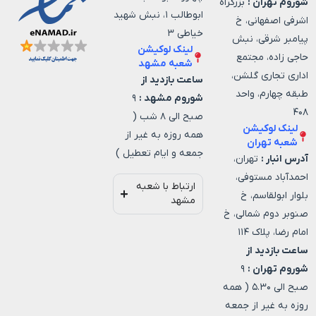
شوروم تهران :
بزرگراه
ابوطالب ۱، نبش شهید
اشرفی اصفهانی، خ
خیاطی ۳
پیامبر شرقی، نبش
لینک لوکیشن
حاجی زاده، مجتمع
شعبه مشهد
اداری تجاری گلشن،
ساعت بازدید از
طبقه چهارم، واحد
شوروم مشهد :
۹
۴۰۸
صبح الی ۸ شب (
لینک لوکیشن
همه روزه به غیر از
شعبه تهران
جمعه و ایام تعطیل )
آدرس انبار :
تهران،
احمدآباد مستوفی،
ارتباط با شعبه
بلوار ابولقاسم، خ
مشهد
صنوبر دوم شمالی، خ
امام رضا، پلاک ۱۱۴
ساعت بازدید از
شوروم تهران :
۹
صبح الی ۵.۳۰ ( همه
روزه به غیر از جمعه