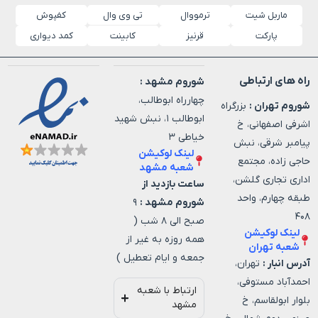
ماربل شیت
ترمووال
کفپوش
تی وی وال
پارکت
قرنیز
کابینت
کمد دیواری
راه های ارتباطی
شوروم مشهد :
چهارراه ابوطالب،
شوروم تهران :
بزرگراه
ابوطالب ۱، نبش شهید
اشرفی اصفهانی، خ
خیاطی ۳
پیامبر شرقی، نبش
لینک لوکیشن
حاجی زاده، مجتمع
شعبه مشهد
اداری تجاری گلشن،
ساعت بازدید از
طبقه چهارم، واحد
شوروم مشهد :
۹
۴۰۸
صبح الی ۸ شب (
لینک لوکیشن
همه روزه به غیر از
شعبه تهران
جمعه و ایام تعطیل )
آدرس انبار :
تهران،
احمدآباد مستوفی،
ارتباط با شعبه
بلوار ابولقاسم، خ
مشهد