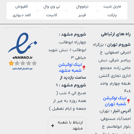
ماربل شیت
ترمووال
کفپوش
تی وی وال
پارکت
قرنیز
کابینت
کمد دیواری
راه های ارتباطی
شوروم مشهد :
چهارراه ابوطالب،
شوروم تهران :
بزرگراه
ابوطالب ۱، نبش شهید
اشرفی اصفهانی، خ
خیاطی ۳
پیامبر شرقی، نبش
لینک لوکیشن
حاجی زاده، مجتمع
شعبه مشهد
اداری تجاری گلشن،
ساعت بازدید از
طبقه چهارم، واحد
شوروم مشهد :
۹
۴۰۸
صبح الی ۸ شب (
لینک لوکیشن
همه روزه به غیر از
شعبه تهران
جمعه و ایام تعطیل )
آدرس انبار :
تهران،
احمدآباد مستوفی،
ارتباط با شعبه
بلوار ابولقاسم، خ
مشهد