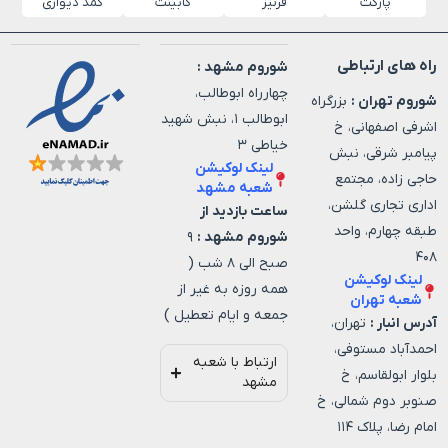
پارکت
قرنیز
کابینت
کمد دیواری
راه های ارتباطی
شوروم مشهد :
چهارراه ابوطالب،
شوروم تهران :
بزرگراه
ابوطالب ۱، نبش شهید
اشرفی اصفهانی، خ
خیاطی ۳
پیامبر شرقی، نبش
لینک لوکیشن
حاجی زاده، مجتمع
شعبه مشهد
اداری تجاری گلشن،
ساعت بازدید از
طبقه چهارم، واحد
شوروم مشهد :
۹
۴۰۸
صبح الی ۸ شب (
لینک لوکیشن
همه روزه به غیر از
شعبه تهران
جمعه و ایام تعطیل )
آدرس انبار :
تهران،
احمدآباد مستوفی،
ارتباط با شعبه
بلوار ابولقاسم، خ
مشهد
صنوبر دوم شمالی، خ
امام رضا، پلاک ۱۱۴