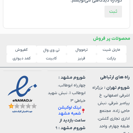
دوباره دیدگاهی می‌نویسم.
محصولات پر فروش
ماربل شیت
ترمووال
کفپوش
تی وی وال
پارکت
قرنیز
کابینت
کمد دیواری
راه های ارتباطی
شوروم مشهد :
چهارراه ابوطالب،
شوروم تهران :
بزرگراه
ابوطالب ۱، نبش شهید
اشرفی اصفهانی، خ
خیاطی ۳
پیامبر شرقی، نبش
لینک لوکیشن
حاجی زاده، مجتمع
شعبه مشهد
اداری تجاری گلشن،
ساعت بازدید از
طبقه چهارم، واحد
شوروم مشهد :
۹