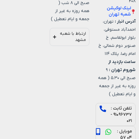
۴۰۸
صبح الی ۸ شب (
لینک لوکیشن
همه روزه به غیر از
شعبه تهران
جمعه و ایام تعطیل )
آدرس انبار :
تهران،
احمدآباد مستوفی،
ارتباط با شعبه
بلوار ابولقاسم، خ
مشهد
صنوبر دوم شمالی، خ
امام رضا، پلاک ۱۱۴
ساعت بازدید از
شوروم تهران :
۹
صبح الی ۵.۳۰ ( همه
روزه به غیر از جمعه
و ایام تعطیل )
تلفن ثابت :
۹۱۰۹۶۷۳۷ -
۰۲۱
موبایل :
۰۴ ۵۷