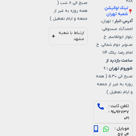
۴۰۸
صبح الی ۸ شب (
لینک لوکیشن
همه روزه به غیر از
شعبه تهران
جمعه و ایام تعطیل )
آدرس انبار :
تهران،
احمدآباد مستوفی،
ارتباط با شعبه
بلوار ابولقاسم، خ
مشهد
صنوبر دوم شمالی، خ
امام رضا، پلاک ۱۱۴
ساعت بازدید از
شوروم تهران :
۹
صبح الی ۵.۳۰ ( همه
روزه به غیر از جمعه
و ایام تعطیل )
تلفن ثابت :
۹۱۰۹۶۷۳۷ -
۰۲۱
موبایل :
۰۴ ۵۷