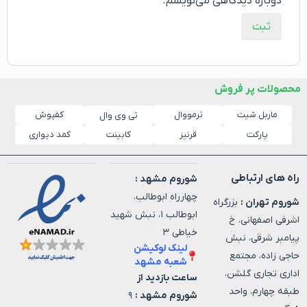
دوباره دیدگاهی می‌نویسم.
محصولات پر فروش
ماربل شیت
ترمووال
کفپوش
تی وی وال
پارکت
قرنیز
کابینت
کمد دیواری
راه های ارتباطی
شوروم مشهد :
چهارراه ابوطالب،
شوروم تهران :
بزرگراه
ابوطالب ۱، نبش شهید
اشرفی اصفهانی، خ
خیاطی ۳
پیامبر شرقی، نبش
لینک لوکیشن
حاجی زاده، مجتمع
شعبه مشهد
اداری تجاری گلشن،
ساعت بازدید از
طبقه چهارم، واحد
شوروم مشهد :
۹