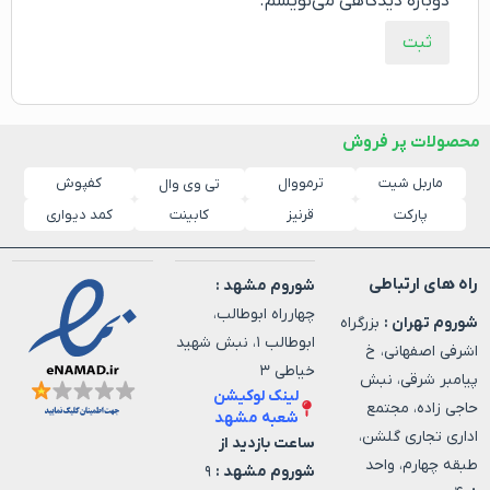
دوباره دیدگاهی می‌نویسم.
محصولات پر فروش
ماربل شیت
ترمووال
کفپوش
تی وی وال
پارکت
قرنیز
کابینت
کمد دیواری
راه های ارتباطی
شوروم مشهد :
چهارراه ابوطالب،
شوروم تهران :
بزرگراه
ابوطالب ۱، نبش شهید
اشرفی اصفهانی، خ
خیاطی ۳
پیامبر شرقی، نبش
لینک لوکیشن
حاجی زاده، مجتمع
شعبه مشهد
اداری تجاری گلشن،
ساعت بازدید از
طبقه چهارم، واحد
شوروم مشهد :
۹