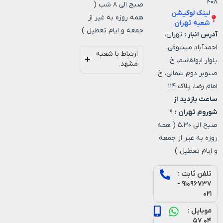
۴۰۸
صبح الی ۸ شب (
لینک لوکیشن
همه روزه به غیر از
شعبه تهران
جمعه و ایام تعطیل )
آدرس انبار :
تهران،
احمدآباد مستوفی،
ارتباط با شعبه
بلوار ابولقاسم، خ
مشهد
صنوبر دوم شمالی، خ
امام رضا، پلاک ۱۱۴
ساعت بازدید از
شوروم تهران :
۹
صبح الی ۵.۳۰ ( همه
روزه به غیر از جمعه
و ایام تعطیل )
تلفن ثابت :
۹۱۰۹۶۷۳۷ -
۰۲۱
موبایل :
۰۴ ۵۷