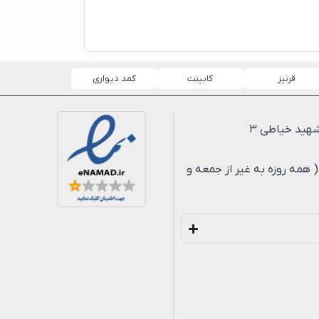
قرنیز
کابینت
کمد دیواری
لی ۸ شب ( همه روزه به غیر از جمعه و