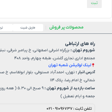
محصولات پر فروش
ماربل شیت
تر
راه های ارتباطی
شوروم تهران :
بزرگراه اشرفی اصفهانی، خ پیامبر شرقی، نبش
مجتمع اداری تجاری گلشن، طبقه چهارم، واحد ۴۰۸
لینک لوکیشن شعبه تهران
آدرس انبار :
تهران، احمدآباد مستوفی، بلوار ابولقاسم، خ صن
شمالی، خ امام رضا، پلاک ۱۱۴
ساعت بازدید از شوروم تهران :
۹ صبح الی ۵.۳۰ ( هم
جمعه و ایام تعطیل )
تلفن ثابت : ۹۱۰۹۶۷۳۷ - ۰۲۱