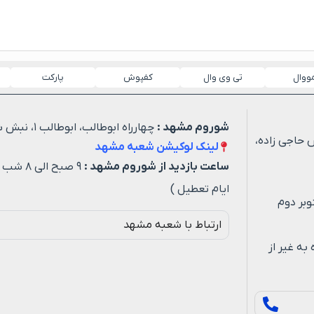
مووال
تی وی وال
کفپوش
پارکت
شوروم مشهد :
چهارراه ابوطالب، ابوطالب ۱، نبش شهید خیاطی ۳
 حاجی زاده،
لینک لوکیشن شعبه مشهد
ساعت بازدید از شوروم مشهد :
۹ صبح ا
ایام تعطیل )
وبر دوم
ارتباط با شعبه مشهد
ه روزه به غیر از