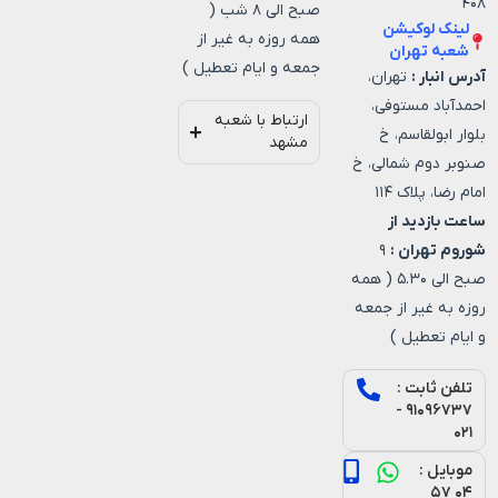
۴۰۸
صبح الی ۸ شب (
لینک لوکیشن
همه روزه به غیر از
شعبه تهران
جمعه و ایام تعطیل )
آدرس انبار :
تهران،
احمدآباد مستوفی،
ارتباط با شعبه
بلوار ابولقاسم، خ
مشهد
صنوبر دوم شمالی، خ
امام رضا، پلاک ۱۱۴
ساعت بازدید از
شوروم تهران :
۹
صبح الی ۵.۳۰ ( همه
روزه به غیر از جمعه
و ایام تعطیل )
تلفن ثابت :
۹۱۰۹۶۷۳۷ -
۰۲۱
موبایل :
۰۴ ۵۷