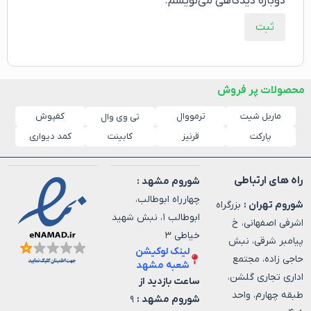
دوباره دیدگاهی می‌نویسم.
محصولات پر فروش
ماربل شیت
ترمووال
کفپوش
تی وی وال
پارکت
قرنیز
کابینت
کمد دیواری
راه های ارتباطی
شوروم مشهد :
چهارراه ابوطالب،
شوروم تهران :
بزرگراه
ابوطالب ۱، نبش شهید
اشرفی اصفهانی، خ
خیاطی ۳
پیامبر شرقی، نبش
لینک لوکیشن
حاجی زاده، مجتمع
شعبه مشهد
اداری تجاری گلشن،
ساعت بازدید از
طبقه چهارم، واحد
شوروم مشهد :
۹