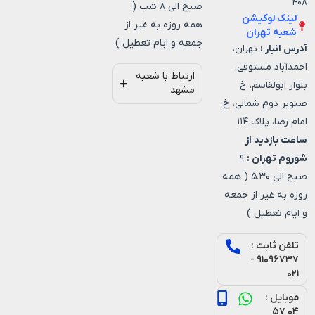
۴۰۸
صبح الی ۸ شب (
لینک لوکیشن
همه روزه به غیر از
شعبه تهران
جمعه و ایام تعطیل )
آدرس انبار :
تهران،
احمدآباد مستوفی،
ارتباط با شعبه
بلوار ابولقاسم، خ
مشهد
صنوبر دوم شمالی، خ
امام رضا، پلاک ۱۱۴
ساعت بازدید از
شوروم تهران :
۹
صبح الی ۵.۳۰ ( همه
روزه به غیر از جمعه
و ایام تعطیل )
تلفن ثابت :
۹۱۰۹۶۷۳۷ -
۰۲۱
موبایل :
۰۴ ۵۷