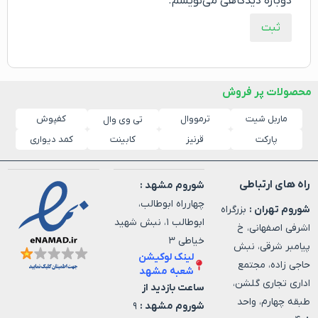
دوباره دیدگاهی می‌نویسم.
محصولات پر فروش
ماربل شیت
ترمووال
کفپوش
تی وی وال
پارکت
قرنیز
کابینت
کمد دیواری
راه های ارتباطی
شوروم مشهد :
چهارراه ابوطالب،
شوروم تهران :
بزرگراه
ابوطالب ۱، نبش شهید
اشرفی اصفهانی، خ
خیاطی ۳
پیامبر شرقی، نبش
لینک لوکیشن
حاجی زاده، مجتمع
شعبه مشهد
اداری تجاری گلشن،
ساعت بازدید از
طبقه چهارم، واحد
شوروم مشهد :
۹