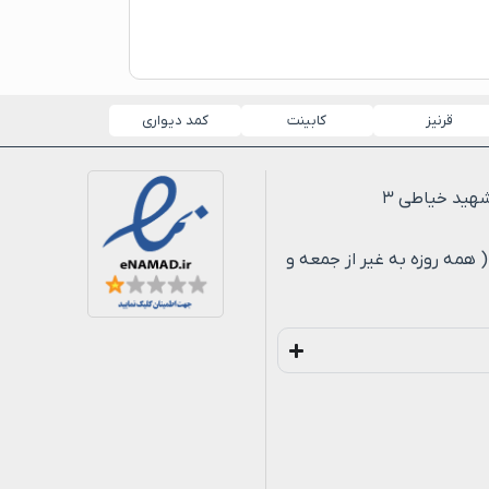
قرنیز
کابینت
کمد دیواری
لی ۸ شب ( همه روزه به غیر از جمعه و