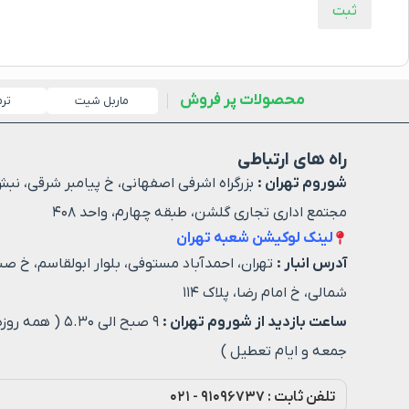
محصولات پر فروش
ماربل شیت
تر
راه های ارتباطی
شوروم تهران :
بزرگراه اشرفی اصفهانی، خ پیامبر شرقی، نبش
مجتمع اداری تجاری گلشن، طبقه چهارم، واحد ۴۰۸
لینک لوکیشن شعبه تهران
آدرس انبار :
تهران، احمدآباد مستوفی، بلوار ابولقاسم، خ صن
شمالی، خ امام رضا، پلاک ۱۱۴
ساعت بازدید از شوروم تهران :
۹ صبح الی ۵.۳۰ ( هم
جمعه و ایام تعطیل )
تلفن ثابت : ۹۱۰۹۶۷۳۷ - ۰۲۱