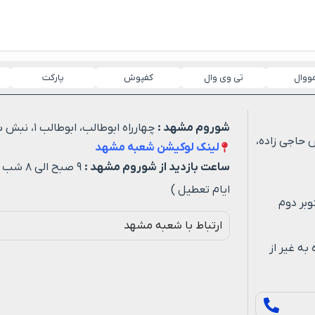
مووال
تی وی وال
کفپوش
پارکت
شوروم مشهد :
چهارراه ابوطالب، ابوطالب ۱، نبش شهید خیاطی ۳
 حاجی زاده،
لینک لوکیشن شعبه مشهد
ساعت بازدید از شوروم مشهد :
۹ صبح ا
ایام تعطیل )
وبر دوم
ارتباط با شعبه مشهد
ه روزه به غیر از