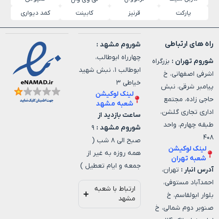
پارکت
قرنیز
کابینت
کمد دیواری
راه های ارتباطی
شوروم مشهد :
چهارراه ابوطالب،
شوروم تهران :
بزرگراه
ابوطالب ۱، نبش شهید
اشرفی اصفهانی، خ
خیاطی ۳
پیامبر شرقی، نبش
لینک لوکیشن
حاجی زاده، مجتمع
شعبه مشهد
اداری تجاری گلشن،
ساعت بازدید از
طبقه چهارم، واحد
شوروم مشهد :
۹
۴۰۸
صبح الی ۸ شب (
لینک لوکیشن
همه روزه به غیر از
شعبه تهران
جمعه و ایام تعطیل )
آدرس انبار :
تهران،
احمدآباد مستوفی،
ارتباط با شعبه
بلوار ابولقاسم، خ
مشهد
صنوبر دوم شمالی، خ