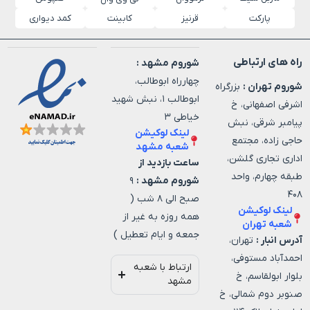
پارکت
قرنیز
کابینت
کمد دیواری
راه های ارتباطی
شوروم مشهد :
چهارراه ابوطالب،
شوروم تهران :
بزرگراه
ابوطالب ۱، نبش شهید
اشرفی اصفهانی، خ
خیاطی ۳
پیامبر شرقی، نبش
لینک لوکیشن
حاجی زاده، مجتمع
شعبه مشهد
اداری تجاری گلشن،
ساعت بازدید از
طبقه چهارم، واحد
شوروم مشهد :
۹
۴۰۸
صبح الی ۸ شب (
لینک لوکیشن
همه روزه به غیر از
شعبه تهران
جمعه و ایام تعطیل )
آدرس انبار :
تهران،
احمدآباد مستوفی،
ارتباط با شعبه
بلوار ابولقاسم، خ
مشهد
صنوبر دوم شمالی، خ